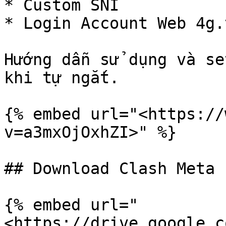
* Custom SNI

* Login Account Web 4g.
Hướng dẫn sử dụng và se
khi tự ngắt.

{% embed url="<https://
v=a3mxOjOxhZI>" %}

## Download Clash Meta 
{% embed url="
<https://drive.google.c