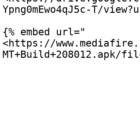
Ypng0mEwo4qJ5c-T/view?u
{% embed url="
<https://www.mediafire.